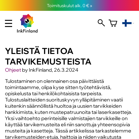
Toimituskulut alk. 0 € »
YLEISTÄ TIETOA
TARVIKEMUSTEISTA
Ohjeet
by InkFinland, 26.3.2024
Tulostaminen on olennainen osa päivittäistä
toimintaamme, olipa kyse sitten työtehtävistä,
opiskelusta tai henkilökohtaisista tarpeista.
Tulostuslaitteiden suorituskyvyn ylläpitäminen vaatii
kuitenkin säännöllistä huoltoa ja uusien tarvikkeiden
hankkimista, kuten mustepatruunoita tai laserkasetteja.
Yksi vaihtoehto perinteisille valmistajien tarvikkeille on
käyttää tarvikemusteita eli niin sanottuja yhteensopivia
musteita ja kasetteja. Tässä artikkelissa tarkastelemme
tarvikemusteiden etuja, haittoja ja niiden vaikutusta