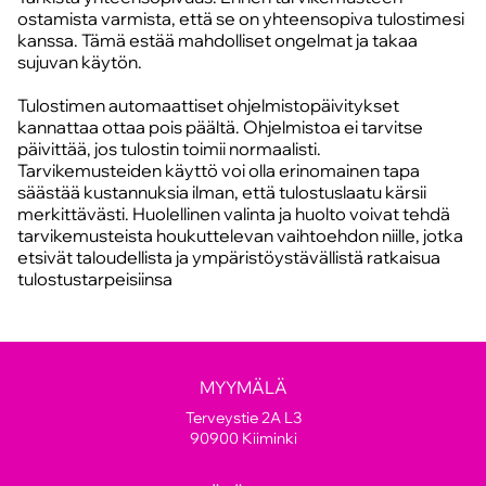
ostamista varmista, että se on yhteensopiva tulostimesi
kanssa. Tämä estää mahdolliset ongelmat ja takaa
sujuvan käytön.
Tulostimen automaattiset ohjelmistopäivitykset
kannattaa ottaa pois päältä. Ohjelmistoa ei tarvitse
päivittää, jos tulostin toimii normaalisti.
Tarvikemusteiden käyttö voi olla erinomainen tapa
säästää kustannuksia ilman, että tulostuslaatu kärsii
merkittävästi. Huolellinen valinta ja huolto voivat tehdä
tarvikemusteista houkuttelevan vaihtoehdon niille, jotka
etsivät taloudellista ja ympäristöystävällistä ratkaisua
tulostustarpeisiinsa
MYYMÄLÄ
Terveystie 2A L3
90900 Kiiminki