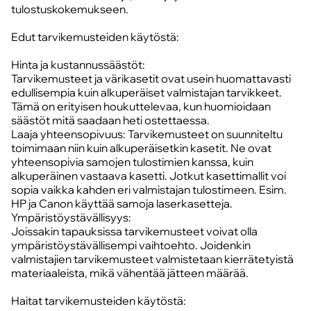
tulostuskokemukseen.
Edut tarvikemusteiden käytöstä:
Hinta ja kustannussäästöt:
Tarvikemusteet ja värikasetit ovat usein huomattavasti
edullisempia kuin alkuperäiset valmistajan tarvikkeet.
Tämä on erityisen houkuttelevaa, kun huomioidaan
säästöt mitä saadaan heti ostettaessa.
Laaja yhteensopivuus: Tarvikemusteet on suunniteltu
toimimaan niin kuin alkuperäisetkin kasetit. Ne ovat
yhteensopivia samojen tulostimien kanssa, kuin
alkuperäinen vastaava kasetti. Jotkut kasettimallit voi
sopia vaikka kahden eri valmistajan tulostimeen. Esim.
HP ja Canon käyttää samoja laserkasetteja.
Ympäristöystävällisyys:
Joissakin tapauksissa tarvikemusteet voivat olla
ympäristöystävällisempi vaihtoehto. Joidenkin
valmistajien tarvikemusteet valmistetaan kierrätetyistä
materiaaleista, mikä vähentää jätteen määrää.
Haitat tarvikemusteiden käytöstä: