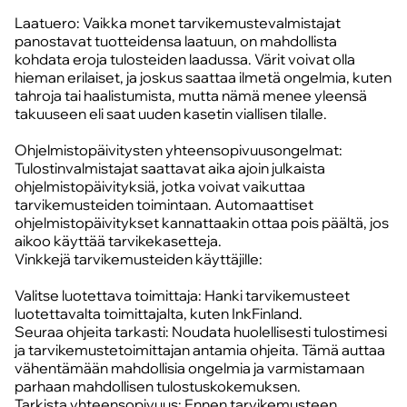
Laatuero: Vaikka monet tarvikemustevalmistajat
panostavat tuotteidensa laatuun, on mahdollista
kohdata eroja tulosteiden laadussa. Värit voivat olla
hieman erilaiset, ja joskus saattaa ilmetä ongelmia, kuten
tahroja tai haalistumista, mutta nämä menee yleensä
takuuseen eli saat uuden kasetin viallisen tilalle.
Ohjelmistopäivitysten yhteensopivuusongelmat:
Tulostinvalmistajat saattavat aika ajoin julkaista
ohjelmistopäivityksiä, jotka voivat vaikuttaa
tarvikemusteiden toimintaan. Automaattiset
ohjelmistopäivitykset kannattaakin ottaa pois päältä, jos
aikoo käyttää tarvikekasetteja.
Vinkkejä tarvikemusteiden käyttäjille:
Valitse luotettava toimittaja: Hanki tarvikemusteet
luotettavalta toimittajalta, kuten InkFinland.
Seuraa ohjeita tarkasti: Noudata huolellisesti tulostimesi
ja tarvikemustetoimittajan antamia ohjeita. Tämä auttaa
vähentämään mahdollisia ongelmia ja varmistamaan
parhaan mahdollisen tulostuskokemuksen.
Tarkista yhteensopivuus: Ennen tarvikemusteen