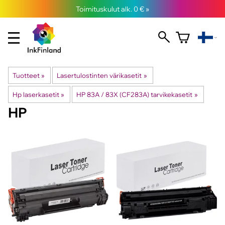
Toimituskulut alk. 0 € »
Tuotteet
‪»
Lasertulostinten värikasetit
‪»
Hp laserkasetit
‪»
HP 83A / 83X (CF283A) tarvikekasetit
‪»
HP