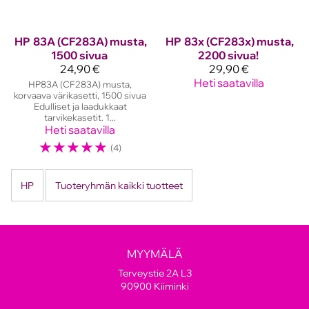
HP
83A (CF283A) musta,
HP
83x (CF283x) musta,
1500 sivua
2200 sivua!
24,90 €
29,90 €
Heti saatavilla
HP83A (CF283A) musta,
korvaava värikasetti, 1500 sivua
Edulliset ja laadukkaat
tarvikekasetit. 1...
Heti saatavilla
☆
☆
☆
☆
☆
(4)
HP
Tuoteryhmän kaikki tuotteet
MYYMÄLÄ
Terveystie 2A L3
90900 Kiiminki