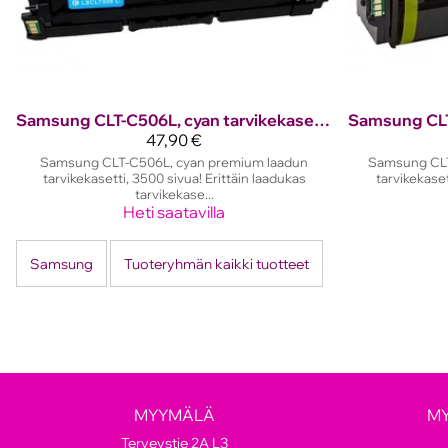
Samsung
CLT-C506L, cyan tarvikekasetti, 3500 sivua!
Samsung
47,90 €
Samsung CLT-C506L, cyan premium laadun
Samsung CLT
tarvikekasetti, 3500 sivua! Erittäin laadukas
tarvikekaset
tarvikekase...
Heti saatavilla
Samsung
Tuoteryhmän kaikki tuotteet
MYYMÄLÄ
M
Terveystie 2A L3