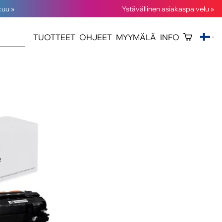
kuu »
Ystävällinen asiakaspalvelu »
TUOTTEET
OHJEET
MYYMÄLÄ
INFO