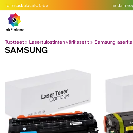
Toimituskulut alk. 0 € »
Erittäin n
Tuotteet
‪»
Lasertulostinten värikasetit
‪»
Samsung laserkas
SAMSUNG