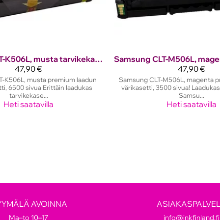
CLT-K506L, musta tarvikekasetti, 6500 sivua!
Samsung
47,90 €
47,90 €
-K506L, musta premium laadun
Samsung CLT-M506L, magenta p
ti, 6500 sivua Erittäin laadukas
värikasetti, 3500 sivua! Laadukas
tarvikekase...
Samsu...
Heti saatavilla
Heti saatavilla
YYMÄLÄ AVOINNA
ASIAKASPALVE
Ma–to 10–17
info@inkfinland.fi