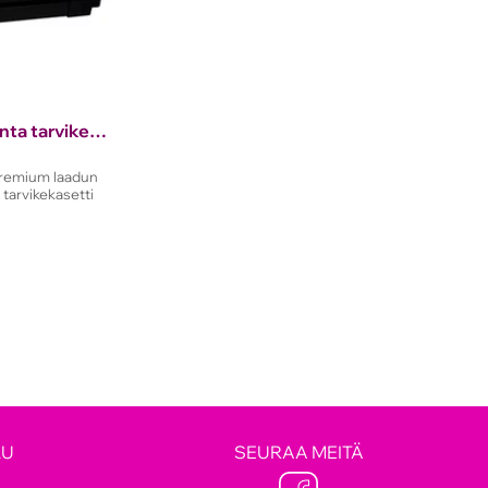
CLT-M506L, magenta tarvikekasetti, 3500 sivua!
remium laadun
 tarvikekasetti
LU
SEURAA MEITÄ