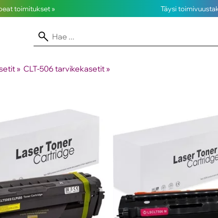
opeat toimitukset »
Täysi toimivuusta
etit
‪»
CLT-506 tarvikekasetit
‪»