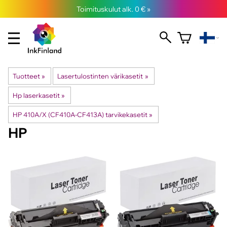
Toimituskulut alk. 0 € »
Tuotteet
‪»
Lasertulostinten värikasetit
‪»
Hp laserkasetit
‪»
HP 410A/X (CF410A-CF413A) tarvikekasetit
‪»
HP