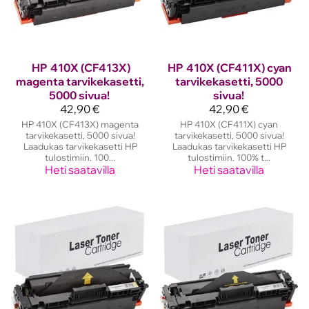
HP
410X (CF413X)
HP
410X (CF411X) cyan
magenta tarvikekasetti,
tarvikekasetti, 5000
5000 sivua!
sivua!
42,90 €
42,90 €
HP 410X (CF413X) magenta
HP 410X (CF411X) cyan
tarvikekasetti, 5000 sivua!
tarvikekasetti, 5000 sivua!
Laadukas tarvikekasetti HP
Laadukas tarvikekasetti HP
tulostimiin. 100...
tulostimiin. 100% t...
Heti saatavilla
Heti saatavilla