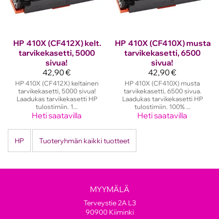
HP
410X (CF412X) kelt.
HP
410X (CF410X) musta
tarvikekasetti, 5000
tarvikekasetti, 6500
sivua!
sivua!
42,90 €
42,90 €
HP 410X (CF412X) keltainen
HP 410X (CF410X) musta
tarvikekasetti, 5000 sivua!
tarvikekasetti, 6500 sivua.
Laadukas tarvikekasetti HP
Laadukas tarvikekasetti HP
tulostimiin. 1...
tulostimiin. 100% ...
Heti saatavilla
Heti saatavilla
HP
Tuoteryhmän kaikki tuotteet
MYYMÄLÄ
Terveystie 2A L3
90900 Kiiminki