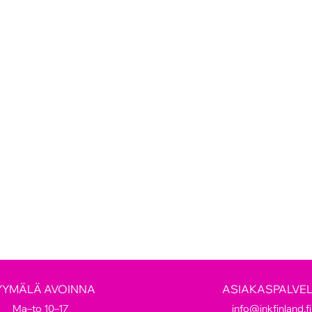
YYMÄLÄ AVOINNA
ASIAKASPALVE
Ma–to 10–17
info@inkfinland.fi