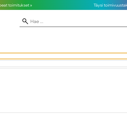
opeat toimitukset »
Täysi toimivuusta