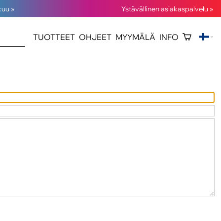
kuu »
Ystävällinen asiakaspalvelu »
TUOTTEET
OHJEET
MYYMÄLÄ
INFO