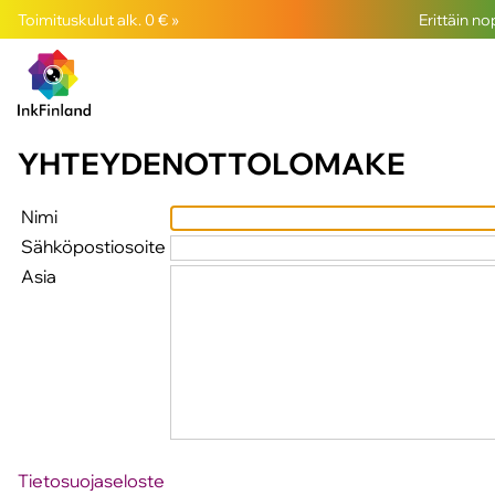
Toimituskulut alk. 0 € »
Erittäin n
YHTEYDENOTTOLOMAKE
Nimi
Sähköpostiosoite
Asia
Tietosuojaseloste