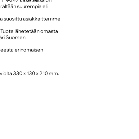
a TN-247 kaseteissa on
rältään suurempia eli
a suosittu asiakkaittemme
. Tuote lähetetään omasta
äri Suomen.
otteesta erinomaisen
iolta 330 x 130 x 210 mm.