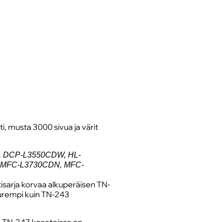
i, musta 3000 sivua ja värit
, DCP-L3550CDW, HL-
 MFC-L3730CDN, MFC-
tisarja korvaa alkuperäisen TN-
urempi kuin TN-243