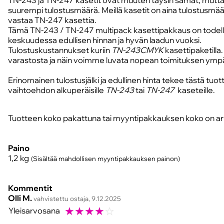
TN-243 ja TN-247 kasetit ovat muuten täysin samat, mutt
suurempi tulostusmäärä. Meillä kasetit on aina tulostusmää
vastaa TN-247 kasettia.
Tämä TN-243 / TN-247 multipack kasettipakkaus on todell
keskuudessa edullisen hinnan ja hyvän laadun vuoksi.
Tulostuskustannukset kuriin
TN-243CMYK
kasettipaketilla
varastosta ja näin voimme luvata nopean toimituksen ymp
Erinomainen tulostusjälki ja edullinen hinta tekee tästä tu
vaihtoehdon alkuperäisille
TN-243
tai
TN-247
kaseteille.
Tuotteen koko pakattuna tai myyntipakkauksen koko on arv
Paino
1,2
kg
(Sisältää mahdollisen myyntipakkauksen painon)
Kommentit
Olli M.
vahvistettu ostaja, 9.12.2025
☆
☆
☆
☆
☆
Yleisarvosana