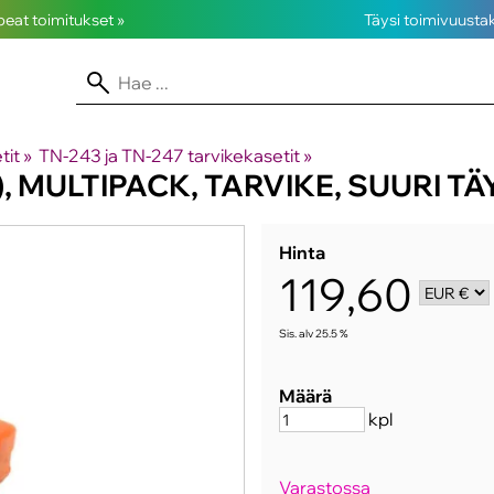
opeat toimitukset »
Täysi toimivuusta
tit
‪»
TN-243 ja TN-247 tarvikekasetit
‪»
, MULTIPACK, TARVIKE, SUURI T
Hinta
119,60
Sis. alv 25.5 %
Määrä
kpl
Varastossa