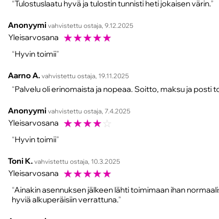
Tulostuslaatu hyvä ja tulostin tunnisti heti jokaisen värin.
Anonyymi
vahvistettu ostaja, 9.12.2025
☆
☆
☆
☆
☆
Yleisarvosana
Hyvin toimii
Aarno A.
vahvistettu ostaja, 19.11.2025
Palvelu oli erinomaista ja nopeaa. Soitto, maksu ja posti t
Anonyymi
vahvistettu ostaja, 7.4.2025
☆
☆
☆
☆
☆
Yleisarvosana
Hyvin toimii
Toni K.
vahvistettu ostaja, 10.3.2025
☆
☆
☆
☆
☆
Yleisarvosana
Ainakin asennuksen jälkeen lähti toimimaan ihan normaalis
hyviä alkuperäisiin verrattuna.