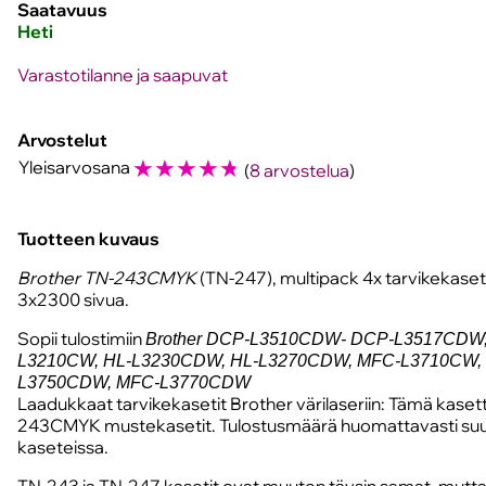
Saatavuus
Heti
Varastotilanne ja saapuvat
Arvostelut
☆
☆
☆
☆
☆
Yleisarvosana
(
8 arvostelua
)
Tuotteen kuvaus
Brother TN-243CMYK
(TN-247), multipack 4x tarvikekasett
3x2300 sivua.
Sopii tulostimiin
Brother DCP-L3510CDW- DCP-L3517CDW
L3210CW, HL-L3230CDW, HL-L3270CDW, MFC-L3710CW,
L3750CDW, MFC-L3770CDW
Laadukkaat tarvikekasetit Brother värilaseriin: Tämä kaset
243CMYK mustekasetit. Tulostusmäärä huomattavasti su
kaseteissa.