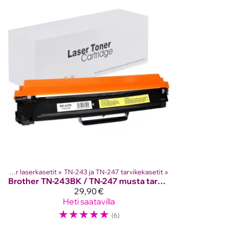
Brother laserkasetit
‪»
TN-243 ja TN-247 tarvikekasetit
‪»
Brother
TN-243BK / TN-247 musta tarvikekasetti
29,90 €
Heti saatavilla
☆
☆
☆
☆
☆
(6)