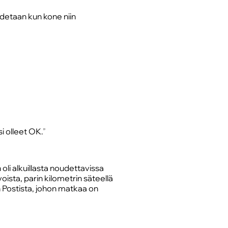
detaan kun kone niin
si olleet OK.
 oli alkuillasta noudettavissa
oista, parin kilometrin säteellä
n Postista, johon matkaa on