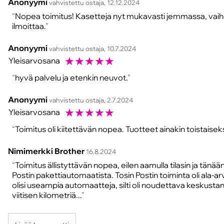
Anonyymi
vahvistettu ostaja, 12.12.2024
Nopea toimitus! Kasetteja nyt mukavasti jemmassa, vaih
ilmoittaa.
Anonyymi
vahvistettu ostaja, 10.7.2024
☆
☆
☆
☆
☆
Yleisarvosana
hyvä palvelu ja etenkin neuvot.
Anonyymi
vahvistettu ostaja, 2.7.2024
☆
☆
☆
☆
☆
Yleisarvosana
Toimitus oli kiitettävän nopea. Tuotteet ainakin toistaisek
Nimimerkki Brother
16.8.2024
Toimitus ällistyttävän nopea, eilen aamulla tilasin ja tänään
Postin pakettiautomaatista. Tosin Postin toiminta oli ala-arv
olisi useampia automaatteja, silti oli noudettava keskusta
viitisen kilometriä...