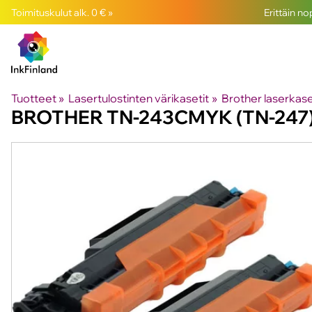
Toimituskulut alk. 0 € »
Erittäin n
Tuotteet
‪»
Lasertulostinten värikasetit
‪»
Brother laserkase
BROTHER
TN-243CMYK (TN-247)