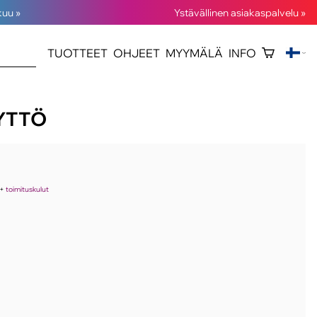
kuu »
Ystävällinen asiakaspalvelu »
TUOTTEET
OHJEET
MYYMÄLÄ
INFO
ÄYTTÖ
+
toimituskulut