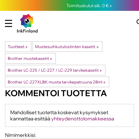
Toimituskulut alk. 0 € »
Tuotteet
‪»
Mustesuihkutulostinten kasetit
‪»
Brother mustekasetit
‪»
Brother LC-225 / LC-227 / LC-229 tarvikekasetit
‪»
Brother LC-227XLBK musta tarvikepatruuna 28ml
‪»
KOMMENTOI TUOTETTA
Mahdolliset tuotetta koskevat kysymykset
kannattaa esittää
yhteydenottolomakkeessa
Nimimerkkisi: