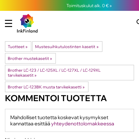
Toimituskulut alk. 0 € »
Tuotteet
‪»
Mustesuihkutulostinten kasetit
‪»
Brother mustekasetit
‪»
Brother LC-123 / LC-125XL / LC-127XL / LC-129XL
tarvikekasetit
‪»
Brother LC-123BK musta tarvikekasetti
‪»
KOMMENTOI TUOTETTA
Mahdolliset tuotetta koskevat kysymykset
kannattaa esittää
yhteydenottolomakkeessa